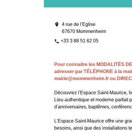
location_on
4 rue de l'Eglise
67670 Mommenheim
+33 3 88 51 62 05
phone
Pour connaitre les MODALITÉS DE
adresser par TÉLÉPHONE à la mair
mairie@mommenheim.fr ou DIREC
Découvrez l'Espace Saint-Maurice, 
Lieu authentique et moderne parfait p
d'anniversaires, baptêmes, conférenc
L'Espace Saint-Maurice offre une gra
besoins, ainsi que des installations t