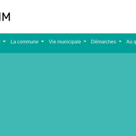
t
La commune
Vie municipale
Démarches
Au q