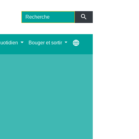
search
language
uotidien
Bouger et sortir