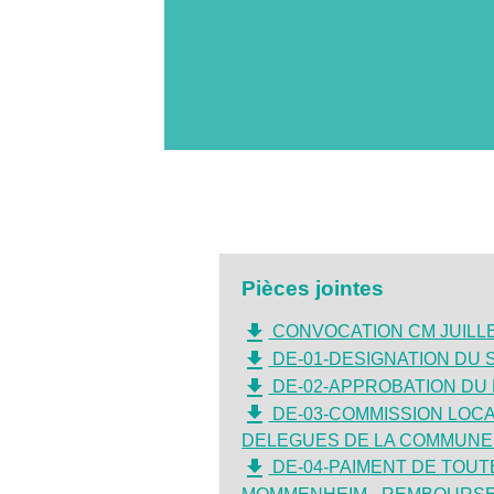
Pièces jointes
file_download
CONVOCATION CM JUILLET.
file_download
DE-01-DESIGNATION DU S
file_download
DE-02-APPROBATION DU PV 
file_download
DE-03-COMMISSION LOCA
DELEGUES DE LA COMMUNE D
file_download
DE-04-PAIMENT DE TOUT