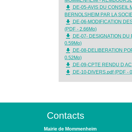
MOMMENHEIM - REMBOURSEME
file_download
DE-05-AVIS DU CONSEIL
BERNOLSHEIM PAR LA SOCIE
file_download
DE-06-MODIFICATION DE
(PDF - 2.66Mo)
file_download
DE-07- DESIGNATION DU 
0.59Mo)
file_download
DE-08-DELIBERATION PO
0.52Mo)
file_download
DE-09-CPTE RENDU D ACT
file_download
DE-10-DIVERS.pdf (PDF - 
Contacts
Mairie de Mommenheim