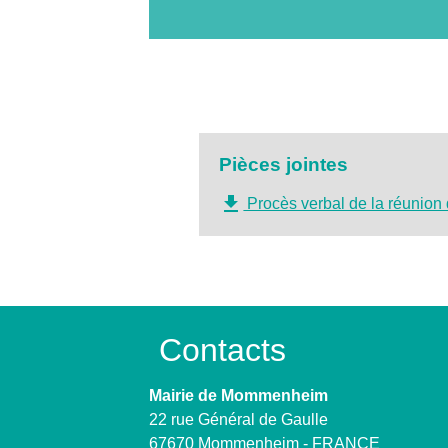
Pièces jointes
file_download
Procès verbal de la réunion
Contacts
Mairie de Mommenheim
22 rue Général de Gaulle
67670 Mommenheim - FRANCE