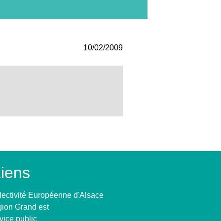
10/02/2009
iens
lectivité Européenne d'Alsace
ion Grand est
vice public