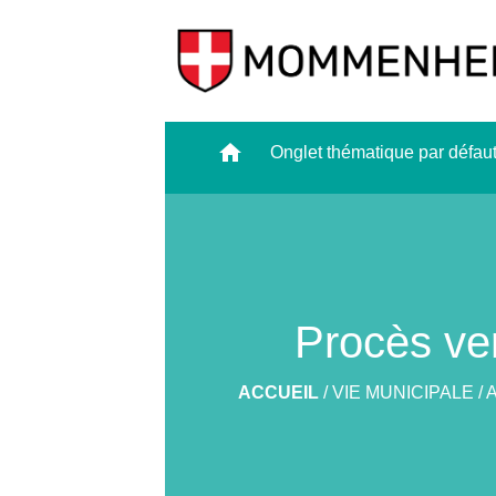
home
Onglet thématique par défau
Procès ver
ACCUEIL
/
VIE MUNICIPALE
/