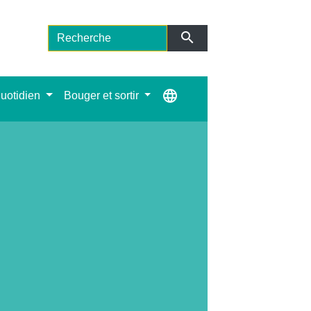
search
language
uotidien
Bouger et sortir