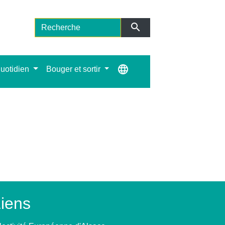
search
language
uotidien
Bouger et sortir
iens