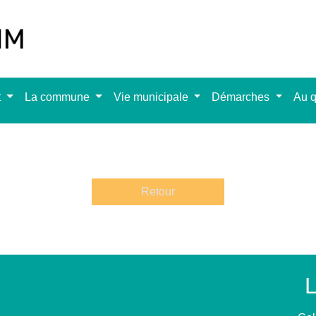
t
La commune
Vie municipale
Démarches
Au q
Retour
L