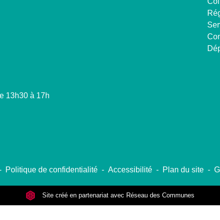
Col
Rég
Ser
Com
Dép
de 13h30 à 17h
-
Politique de confidentialité
-
Accessibilité
-
Plan du site
-
G
Site créé en partenariat avec Réseau des Communes